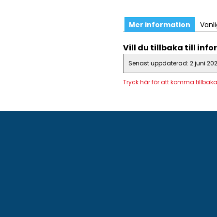
Mer information
Vanl
Vill du tillbaka till i
Senast uppdaterad: 2 juni 20
Tryck här för att komma tillbak