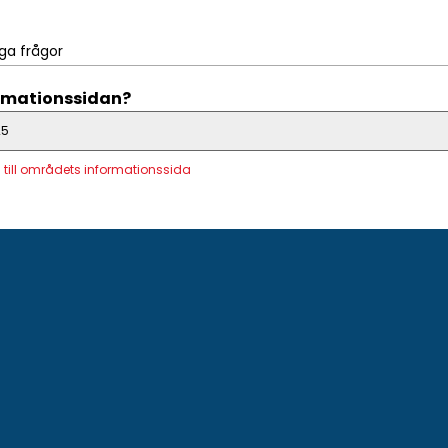
iga frågor
nformationssidan?
25
a till områdets informationssida