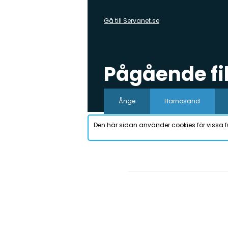
Gå till Servanet.se
Pågående f
Ånge
Härnösand
Den här sidan använder cookies för vissa f