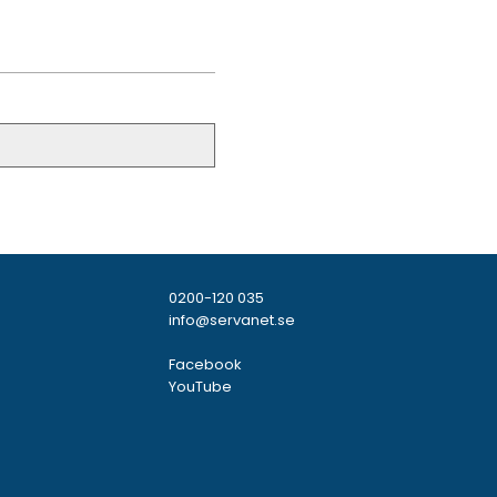
0200-120 035
info@servanet.se
Facebook
YouTube