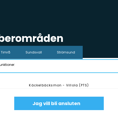
iberområden
Timrå
Sundsvall
Strömsund
unktioner:
Käckelbäcksmon - Villola (PTS)
Jag vill bli ansluten