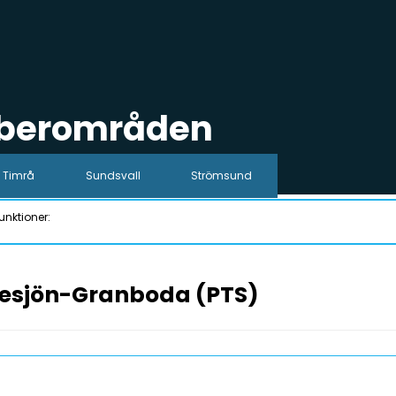
iberområden
Timrå
Sundsvall
Strömsund
unktioner:
esjön-Granboda (PTS)