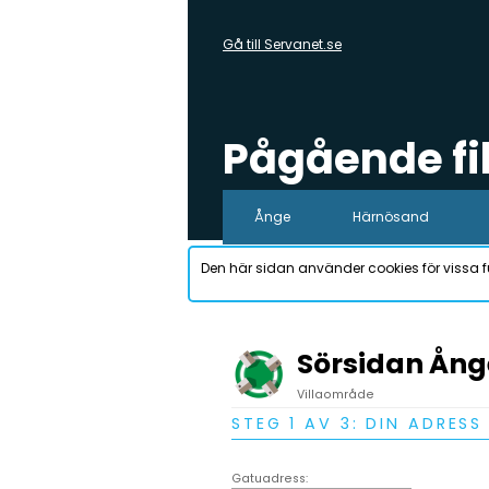
Gå till Servanet.se
Pågående f
Ånge
Härnösand
Den här sidan använder cookies för vissa f
Sörsidan Ång
Villaområde
STEG 1 AV 3: DIN ADRESS
Gatuadress: