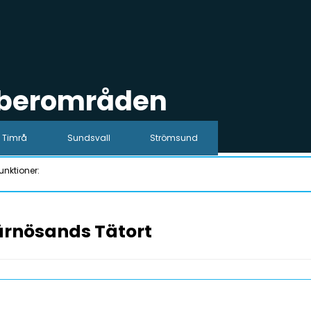
iberområden
Timrå
Sundsvall
Strömsund
unktioner:
ärnösands Tätort