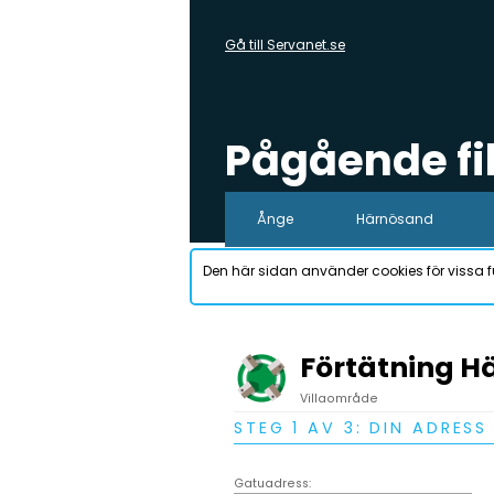
Gå till Servanet.se
Pågående f
Ånge
Härnösand
Den här sidan använder cookies för vissa f
Förtätning H
Villaområde
STEG 1 AV 3: DIN ADRESS
Gatuadress: