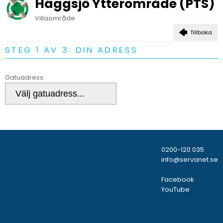
Häggsjö Ytterområde (PTS)
Villaområde
Tillbaka
STEG 1 AV 3: DIN ADRESS
Gatuadress:
0200-120 035
info@servanet.se
Facebook
YouTube