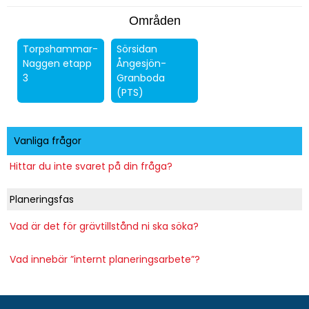
Områden
Torpshammar-
Sörsidan
Naggen etapp
Ångesjön-
3
Granboda
(PTS)
Vanliga frågor
Hittar du inte svaret på din fråga?
Planeringsfas
Vad är det för grävtillstånd ni ska söka?
Vad innebär ”internt planeringsarbete”?