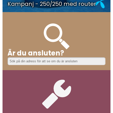
Kampanj - 250/250 med router
Är du ansluten?