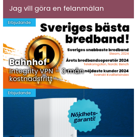
Jag vill göra en felanmälan
Erbjudande
Bahnhof
Integrity VPN – 3 mån
kostnadsfritt
Erbjudande