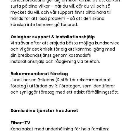
Junets bredband ger dig en skön känsla av att du kan
surfa på dina villkor – när du vill, där du vill och så
mycket du vill, och vår support finns alltid nära till
hands för att lösa problem – så att den sköna
känslan inte behöver gå förlorad.
Oslagbar support & installationshjälp
Vi strävar efter att erbjuda bästa möjliga kundservice
och vi gör det enkelt för dig att komma igång med
din bredbandstjänst genom kostnadsfri
installationshjälp och rådgivning via telefon.
Rekommenderat företag
Junet har en R-licens (R står för rekommenderat
företag) utfärdad av R-Företagen, som identifierar
och synliggör företag med ett etiskt förhållningssätt.
Samla dina tjänster hos Junet
Fiber-TV
Kanalpaket med underhållning för hela familjen: