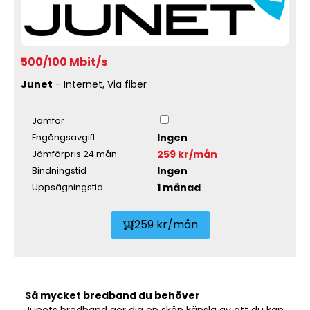
500/100 Mbit/s
Junet
- Internet, Via fiber
Jämför
Ingen
Engångsavgift
259 kr/mån
Jämförpris 24 mån
Ingen
Bindningstid
1 månad
Uppsägningstid
259 kr/mån
Så mycket bredband du behöver