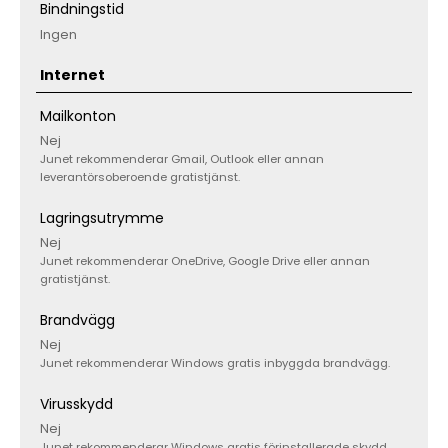
Bindningstid
Ingen
Internet
Mailkonton
Nej
Junet rekommenderar Gmail, Outlook eller annan
leverantörsoberoende gratistjänst.
Lagringsutrymme
Nej
Junet rekommenderar OneDrive, Google Drive eller annan
gratistjänst.
Brandvägg
Nej
Junet rekommenderar Windows gratis inbyggda brandvägg.
Virusskydd
Nej
Junet rekommenderar Windows gratis förinstallerade skydd.