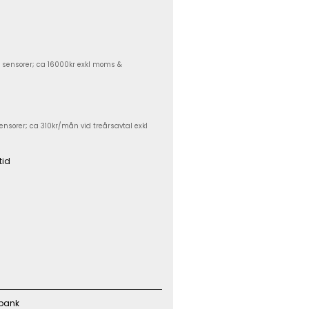
t sensorer; ca 16000kr exkl moms &
ensorer; ca 310kr/mån vid treårsavtal exkl
tid
 bank