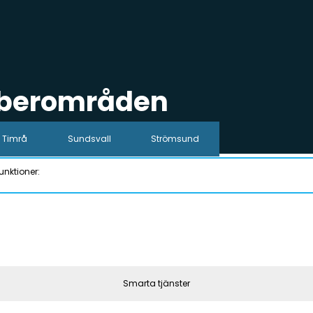
iberområden
Timrå
Sundsvall
Strömsund
unktioner:
Smarta tjänster