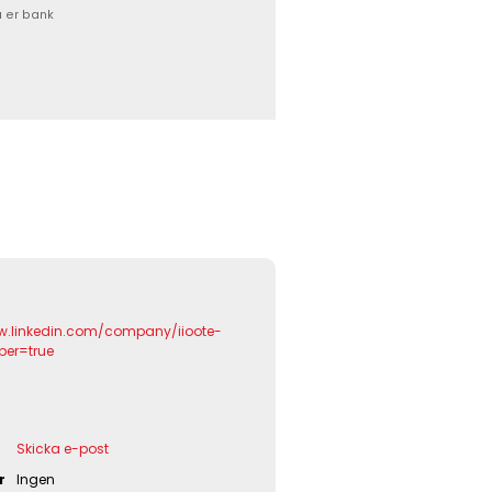
a er bank
ww.linkedin.com/company/iioote-
er=true
Skicka e-post
r
Ingen