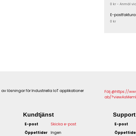
0 kr - Anmäl vi
E-postfaktura
0 kr
v lösningar för Industriella IoT applikationer
Följ @https://w
ab/?viewAsMemb
Kundtjänst
Support
E-post
Skicka e-post
E-post
Öppettider
Ingen
Öppettide