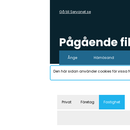
Gå till Servanet.se
Pågående f
Ånge
Härnösand
Den här sidan använder cookies för vissa f
Privat
Företag
Fastighet