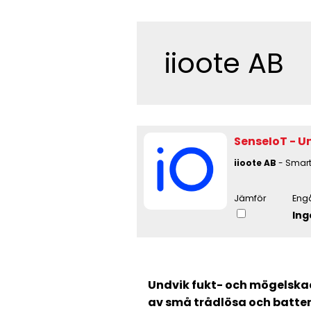
iioote AB
SenseIoT - 
iioote AB
- Smart
Jämför
Eng
Ing
Undvik fukt- och mögelska
av små trådlösa och batter