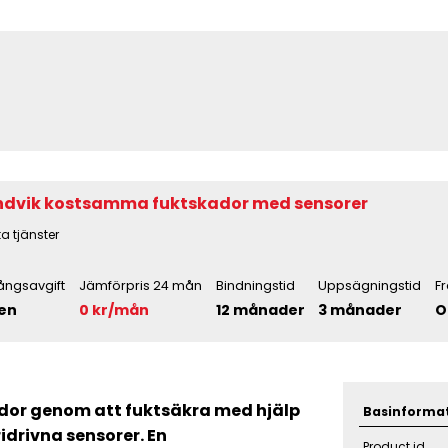
Undvik kostsamma fuktskador med sensorer
a tjänster
ångsavgift
Jämförpris 24 mån
Bindningstid
Uppsägningstid
F
en
0 kr/mån
12 månader
3 månader
O
dor genom att fuktsäkra med hjälp
Basinforma
idrivna sensorer. En
Product id