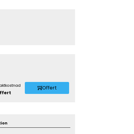
raktkostnad
Offert
ffert
tion