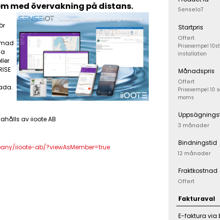
m med övervakning på distans.
SenseIoT
ör
Startpris
Offert
armad
Prisexempel 10s
ma
installation
ller
RISE
Månadspris
Offert
kada.
Prisexempel 10 s
moms
Uppsägnings
ahålls av iioote AB
3 månader
Bindningstid
pany/iioote-ab/?viewAsMember=true
12 månader
Fraktkostnad
Offert
Fakturaval
E-faktura via