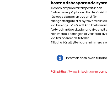
kostnadsbesparande syste
Genom att placera temperatur och
fuktsensorer på platser där det är risk f
läckage skapas en trygghet för
fastighetsägare eller hyresvärd blir l
vid läckage. På så sätt kan kostsam
fukt- och mögelskador undvikas helt e
minimeras. Lösningen är verifiered av 
vid två oberoende tillfällen.
Tillval AI för att ytterligare minimera s
Informationen ovan tillhand
Följ @https://www.linkedin.com/com