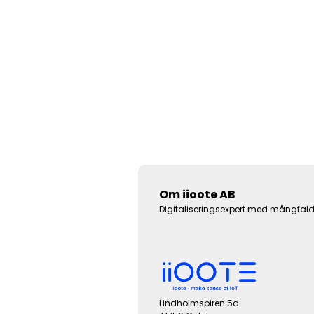
Om iioote AB
Digitaliseringsexpert med mångfald a
Lindholmspiren 5a